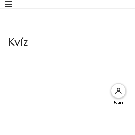
Kvíz
login