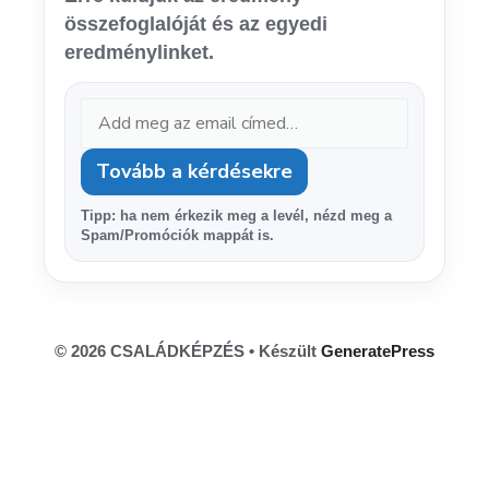
összefoglalóját és az egyedi
eredménylinket.
Tovább a kérdésekre
Tipp: ha nem érkezik meg a levél, nézd meg a
Spam/Promóciók mappát is.
© 2026 CSALÁDKÉPZÉS
• Készült
GeneratePress