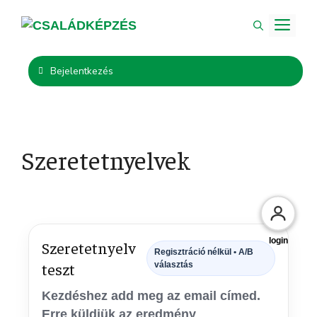
Bejelentkezés
Szeretetnyelvek
login
Szeretetnyelv
Regisztráció nélkül • A/B
teszt
választás
Kezdéshez add meg az email címed.
Erre küldjük az eredmény