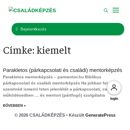
Bejelentkezés
Címke: kiemelt
Parakletos (párkapcsolati és családi) mentorképzés
Parakletos mentorképzés – parmentor.hu Biblikus
párkapcsolati és családi mentorképzés Ha jobban fel
szeretnéd ismerni Isten jelenlétét a párkapcsolati, családi
működésedben … és mentori (pártfogó) szolgálatra
login
BŐVEBBEN »
© 2026 CSALÁDKÉPZÉS
• Készült
GeneratePress