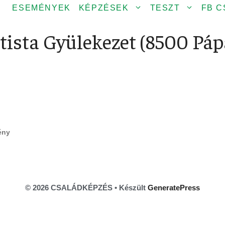
ESEMÉNYEK
KÉPZÉSEK
TESZT
FB 
ista Gyülekezet (8500 Pápa 
ény
© 2026 CSALÁDKÉPZÉS
• Készült
GeneratePress