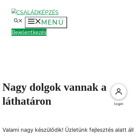
Kilépés
a
MENÜ
tartalomba
Bejelentkezés
Nagy dolgok vannak a
láthatáron
login
Valami nagy készülődik! Üzletünk fejlesztés alatt áll