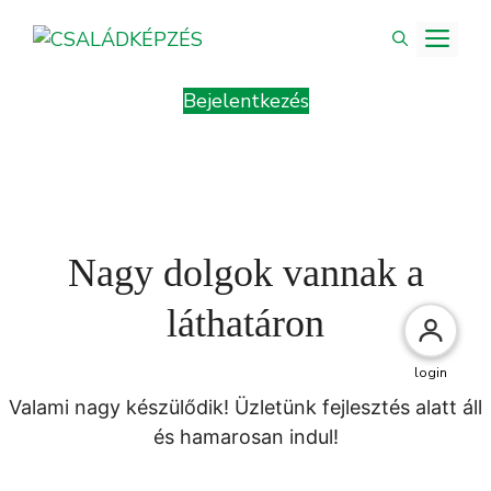
Kilépés
ME
a
tartalomba
Bejelentkezés
Nagy dolgok vannak a
láthatáron
login
Valami nagy készülődik! Üzletünk fejlesztés alatt áll
és hamarosan indul!